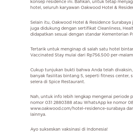
konsep residence ini. Bahkan, untuk tetap menjag
hotel, seluruh karyawan Oakwood Hotel & Reside
Selain itu, Oakwood Hotel & Residence Surabaya 
juga didukung dengan sertifikat Cleanliness, Hea
didapatkan sesuai dengan standar Kementerian Pa
Tertarik untuk menginap di salah satu hotel bin
Vaccinated Stay mulai dari Rp756.500 per-malam
Cukup tunjukan bukti bahwa Anda telah divaksin
banyak fasilitas bintang 5, seperti fitness cent
selera di Spice Restaurant.
Nah, untuk info lebih lengkap mengenai periode 
nomor 031 2880388 atau WhatsApp ke nomor 0811
www.oakwood.com/hotel-residence-surabaya dan
lainnya.
Ayo sukseskan vaksinasi di Indonesia!