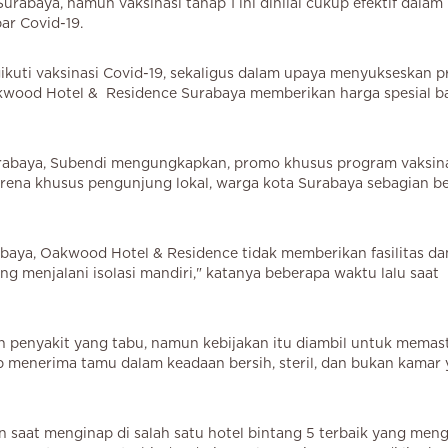
rabaya, namun vaksinasi tahap 1 ini dinilai cukup efektif dalam
par Covid-19.
kuti vaksinasi Covid-19, sekaligus dalam upaya menyukseskan 
akwood Hotel & Residence Surabaya memberikan harga spesial b
rabaya, Subendi mengungkapkan, promo khusus program vaksina
rena khusus pengunjung lokal, warga kota Surabaya sebagian b
urabaya, Oakwood Hotel & Residence tidak memberikan fasilitas da
menjalani isolasi mandiri," katanya beberapa waktu lalu saat
n penyakit yang tabu, namun kebijakan itu diambil untuk memas
p menerima tamu dalam keadaan bersih, steril, dan bukan kamar
 saat menginap di salah satu hotel bintang 5 terbaik yang men