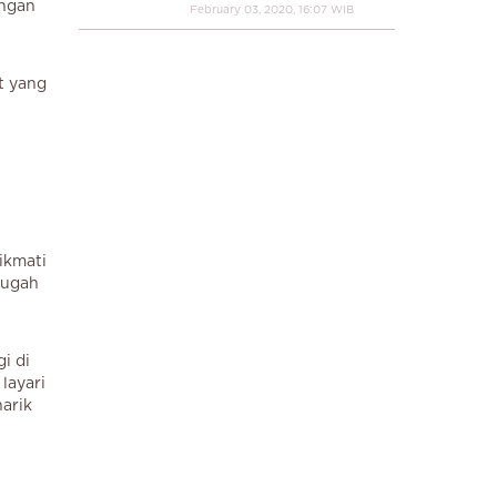
ungan
February 03, 2020, 16:07 WIB
t yang
ikmati
gugah
i di
layari
arik