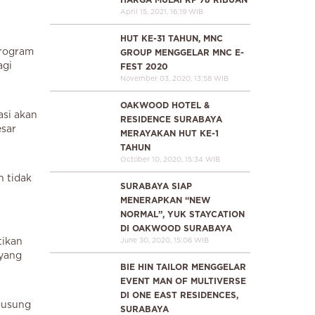
HARGA MULAI RP 78 RIBUAN
April 15, 2021, 16:19 WIB
HUT KE-31 TAHUN, MNC
program
GROUP MENGGELAR MNC E-
agi
FEST 2020
November 03, 2020, 13:58 WIB
OAKWOOD HOTEL &
si akan
RESIDENCE SURABAYA
esar
MERAYAKAN HUT KE-1
TAHUN
October 10, 2020, 15:34 WIB
n tidak
SURABAYA SIAP
MENERAPKAN “NEW
NORMAL”, YUK STAYCATION
DI OAKWOOD SURABAYA
tikan
June 30, 2020, 15:06 WIB
 yang
BIE HIN TAILOR MENGGELAR
EVENT MAN OF MULTIVERSE
DI ONE EAST RESIDENCES,
gusung
SURABAYA