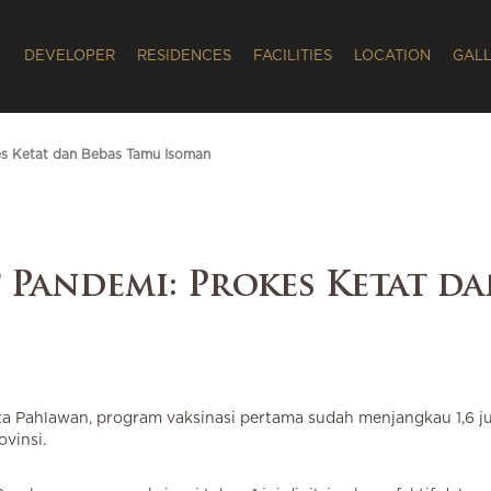
DEVELOPER
RESIDENCES
FACILITIES
LOCATION
GAL
kes Ketat dan Bebas Tamu Isoman
t Pandemi: Prokes Ketat d
ta Pahlawan, program vaksinasi pertama sudah menjangkau 1,6 j
ovinsi.