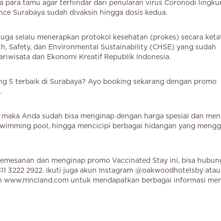
a para tamu agar terhindar dari penularan virus Coronodi lingk
nce Surabaya sudah divaksin hingga dosis kedua.
juga selalu menerapkan protokol kesehatan (prokes) secara keta
lth, Safety, dan Environmental Sustainability (CHSE) yang sudah
riwisata dan Ekonomi Kreatif Republik Indonesia.
tang 5 terbaik di Surabaya? Ayo booking sekarang dengan promo
.
, maka Anda sudah bisa menginap dengan harga spesial dan men
er, swimming pool, hingga mencicipi berbagai hidangan yang meng
pemesanan dan menginap promo Vaccinated Stay ini, bisa hubung
 3222 2922. Ikuti juga akun Instagram @oakwoodhotelsby atau 
 www.mncland.com untuk mendapatkan berbagai informasi men