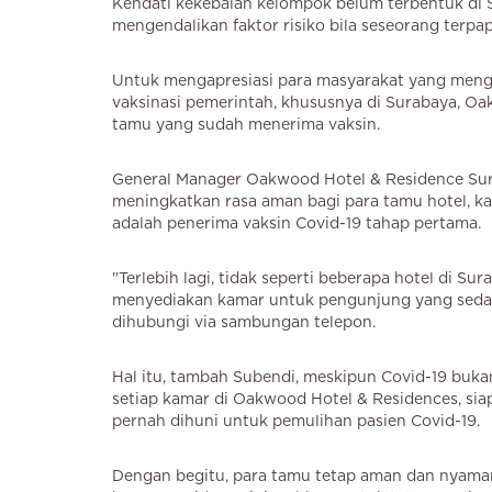
Kendati kekebalan kelompok belum terbentuk di Su
mengendalikan faktor risiko bila seseorang terpa
Untuk mengapresiasi para masyarakat yang mengi
vaksinasi pemerintah, khususnya di Surabaya, O
tamu yang sudah menerima vaksin.
General Manager Oakwood Hotel & Residence Su
meningkatkan rasa aman bagi para tamu hotel, ka
adalah penerima vaksin Covid-19 tahap pertama.
"Terlebih lagi, tidak seperti beberapa hotel di S
menyediakan kamar untuk pengunjung yang sedang 
dihubungi via sambungan telepon.
Hal itu, tambah Subendi, meskipun Covid-19 buka
setiap kamar di Oakwood Hotel & Residences, sia
pernah dihuni untuk pemulihan pasien Covid-19.
Dengan begitu, para tamu tetap aman dan nyaman